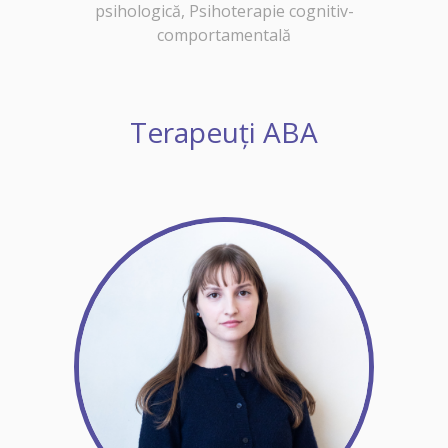
psihologică, Psihoterapie cognitiv-
comportamentală
Terapeuți ABA