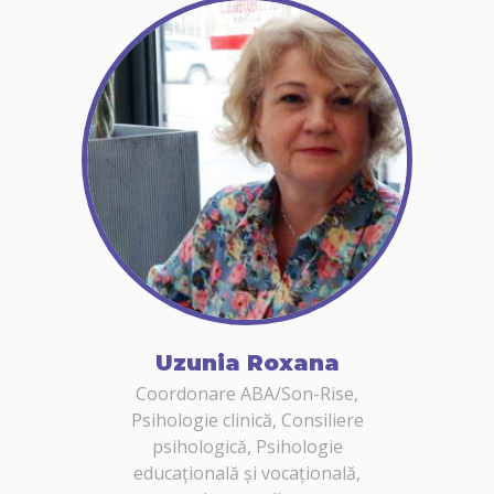
Uzunia Roxana
Coordonare ABA/Son-Rise,
Psihologie clinică, Consiliere
psihologică, Psihologie
educațională și vocațională,