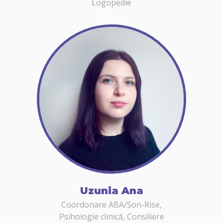
Logopedie
Uzunia Ana
Coordonare ABA/Son-Rise,
Psihologie clinică, Consiliere